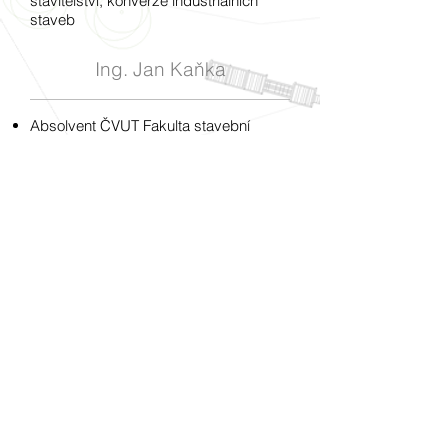
stavitelství, konverze industriálních
staveb
Ing. Jan Kaňka
Absolvent ČVUT Fakulta stavební
obor Konstrukce pozemních staveb
magisterské studium obor Stavební
inženýrství
2 roky praxe ve firmě Doosan Lentjes
jako konstruktér ocelových konstrukcí
Specializace: ocelové konstrukce,
statika staveb
Ocenění
Cena za nejlepší realizaci veřejného
prostoru v soutěži STAVBA ROKU
STŘEDOČESKÉHO KRAJE 2016
Předmostí - turistické centrum
Kralupy nad Vltavou​